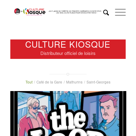
CULTURE KIOSQUE
Distributeur officiel de loisirs
Tout
/
Café de la Gare
/
Mathurins
/
Saint-Georges